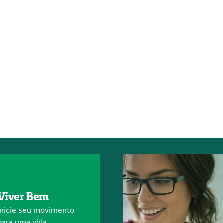
Viver Bem
Inicie seu movimento
para uma vida